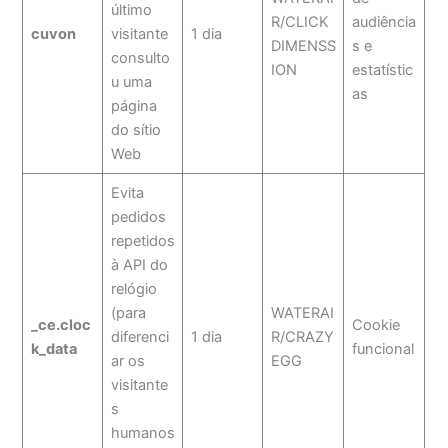
último
R/CLICK
audiência
cuvon
visitante
1 dia
DIMENSS
s e
consulto
ION
estatístic
u uma
as
página
do sítio
Web
Evita
pedidos
repetidos
à API do
relógio
(para
WATERAI
_ce.cloc
Cookie
diferenci
1 dia
R/CRAZY
k_data
funcional
ar os
EGG
visitante
s
humanos