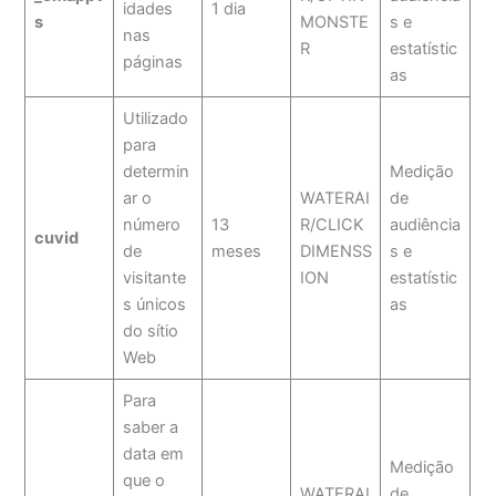
idades
1 dia
s
MONSTE
s e
nas
R
estatístic
páginas
as
Utilizado
para
determin
Medição
ar o
WATERAI
de
número
13
R/CLICK
audiência
cuvid
de
meses
DIMENSS
s e
visitante
ION
estatístic
s únicos
as
do sítio
Web
Para
saber a
data em
Medição
que o
WATERAI
de