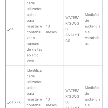
cada
utilizador
único,
Medição
WATERAI
para
de
R/GOOG
registar e
13
audiência
_ga
LE
contabili
meses
s e
ANALYTI
zar o
estatístic
CS
número
as
de visitas
ao sítio
Web
Identifica
cada
utilizador
único,
Medição
WATERAI
para
de
R/GOOG
registar e
13
audiência
_ga XXX
LE
contabili
meses
s e