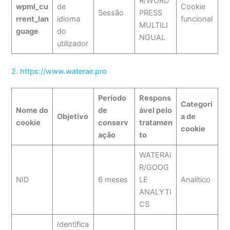
R/WORD
wpml_cu
de
Cookie
Sessão
PRESS
rrent_lan
idioma
funcional
MULTILI
guage
do
NGUAL
utilizador
2. https://www.waterair.pro
Período
Respons
Categori
Nome do
de
ável pelo
Objetivo
a de
cookie
conserv
tratamen
cookie
ação
to
WATERAI
R/GOOG
NID
6 meses
LE
Analítico
ANALYTI
CS
Identifica