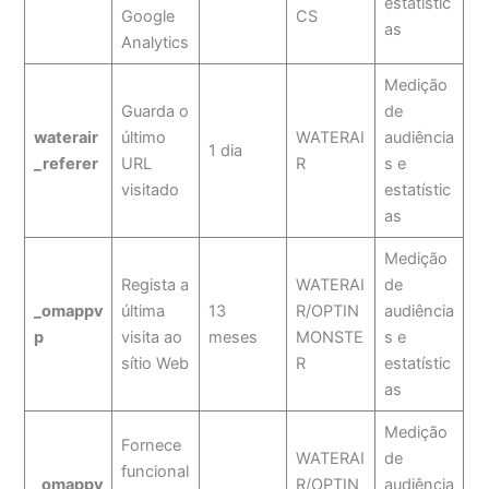
estatístic
Google
CS
as
Analytics
Medição
Guarda o
de
waterair
último
WATERAI
audiência
1 dia
_referer
URL
R
s e
visitado
estatístic
as
Medição
Regista a
WATERAI
de
_omappv
última
13
R/OPTIN
audiência
p
visita ao
meses
MONSTE
s e
sítio Web
R
estatístic
as
Medição
Fornece
WATERAI
de
funcional
_omappv
R/OPTIN
audiência