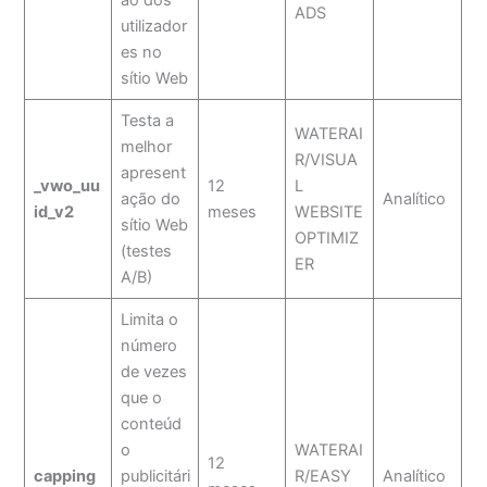
ão dos
ADS
utilizador
es no
sítio Web
Testa a
WATERAI
melhor
R/VISUA
apresent
_vwo_uu
12
L
ação do
Analítico
id_v2
meses
WEBSITE
sítio Web
OPTIMIZ
(testes
ER
A/B)
Limita o
número
de vezes
que o
conteúd
o
WATERAI
12
capping
publicitári
R/EASY
Analítico