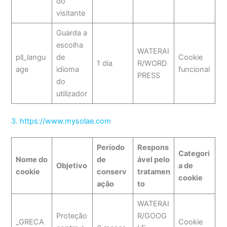
do
visitante
Guarda a
escolha
WATERAI
pll_langu
de
Cookie
1 dia
R/WORD
age
idioma
funcional
PRESS
do
utilizador
3. https://www.mysolae.com
Período
Respons
Categori
Nome do
de
ável pelo
Objetivo
a de
cookie
conserv
tratamen
cookie
ação
to
WATERAI
Proteção
R/GOOG
_GRECA
Cookie