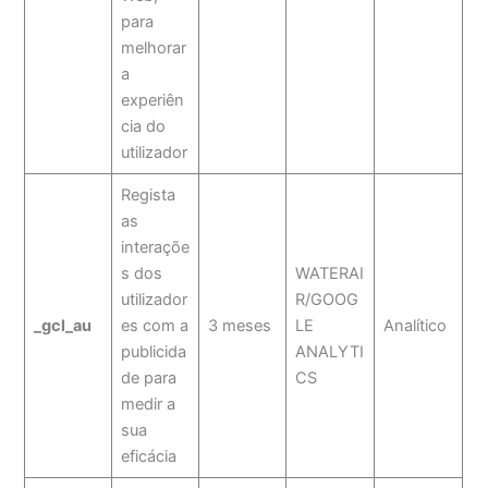
para
melhorar
a
experiên
cia do
utilizador
Regista
as
interaçõe
s dos
WATERAI
utilizador
R/GOOG
_gcl_au
es com a
3 meses
LE
Analítico
publicida
ANALYTI
de para
CS
medir a
sua
eficácia