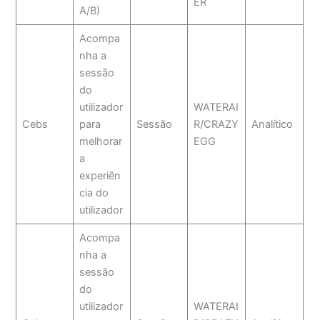
ER
A/B)
Acompa
nha a
sessão
do
utilizador
WATERAI
Cebs
para
Sessão
R/CRAZY
Analítico
melhorar
EGG
a
experiên
cia do
utilizador
Acompa
nha a
sessão
do
utilizador
WATERAI