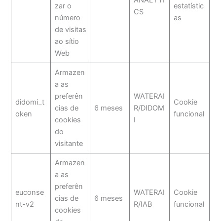
ANALYTI
zar o
estatístic
CS
número
as
de visitas
ao sítio
Web
Armazen
a as
preferên
WATERAI
didomi_t
Cookie
cias de
6 meses
R/DIDOM
oken
funcional
cookies
I
do
visitante
Armazen
a as
preferên
euconse
WATERAI
Cookie
cias de
6 meses
nt-v2
R/IAB
funcional
cookies