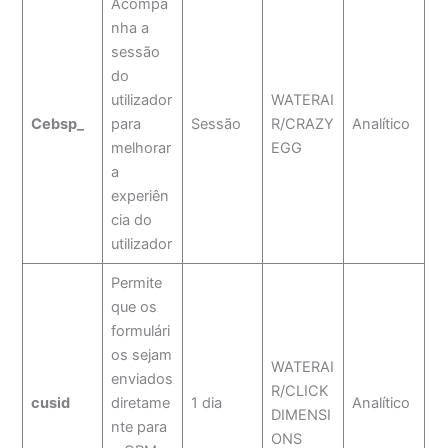
Acompa
nha a
sessão
do
utilizador
WATERAI
Cebsp_
para
Sessão
R/CRAZY
Analítico
melhorar
EGG
a
experiên
cia do
utilizador
Permite
que os
formulári
os sejam
WATERAI
enviados
R/CLICK
cusid
diretame
1 dia
Analítico
DIMENSI
nte para
ONS