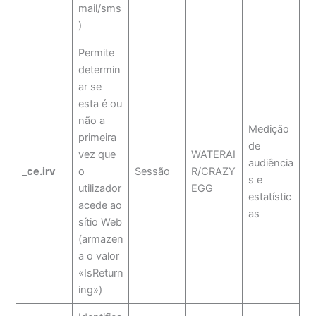
mail/sms
)
Permite
determin
ar se
esta é ou
não a
Medição
primeira
de
vez que
WATERAI
audiência
_ce.irv
o
Sessão
R/CRAZY
s e
utilizador
EGG
estatístic
acede ao
as
sítio Web
(armazen
a o valor
«IsReturn
ing»)