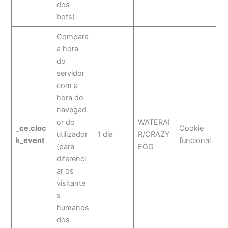
dos
bots)
Compara
a hora
do
servidor
com a
hora do
navegad
or do
WATERAI
_ce.cloc
Cookie
utilizador
1 dia
R/CRAZY
k_event
funcional
(para
EGG
diferenci
ar os
visitante
s
humanos
dos