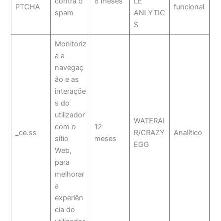
contra o
6 meses
LE
PTCHA
funcional
spam
ANLYTIC
S
Monitoriz
a a
navegaç
ão e as
interaçõe
s do
utilizador
WATERAI
com o
12
_ce.ss
R/CRAZY
Analítico
sítio
meses
EGG
Web,
para
melhorar
a
experiên
cia do