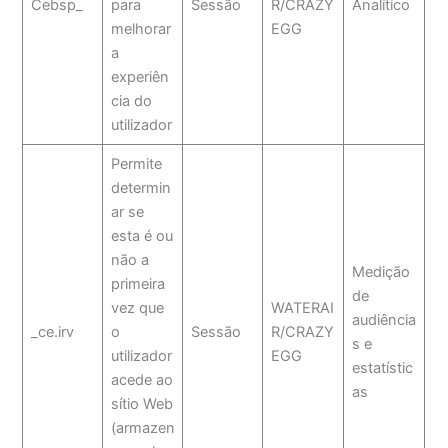
Cebsp_
para
Sessão
R/CRAZY
Analítico
melhorar
EGG
a
experiên
cia do
utilizador
Permite
determin
ar se
esta é ou
não a
Medição
primeira
de
vez que
WATERAI
audiência
_ce.irv
o
Sessão
R/CRAZY
s e
utilizador
EGG
estatístic
acede ao
as
sítio Web
(armazen