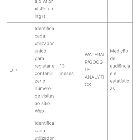
a o valor
«IsReturn
ing»)
Identifica
cada
utilizador
único,
Medição
WATERAI
para
de
R/GOOG
registar e
13
audiência
_ga
LE
contabili
meses
s e
ANALYTI
zar o
estatístic
CS
número
as
de visitas
ao sítio
Web
Identifica
cada
utilizador