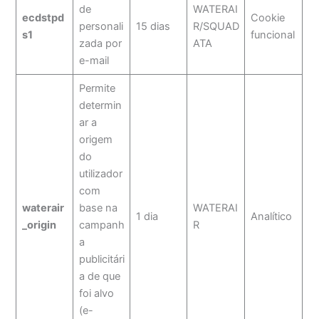
de
WATERAI
ecdstpd
Cookie
personali
15 dias
R/SQUAD
s1
funcional
zada por
ATA
e-mail
Permite
determin
ar a
origem
do
utilizador
com
waterair
base na
WATERAI
1 dia
Analítico
_origin
campanh
R
a
publicitári
a de que
foi alvo
(e-