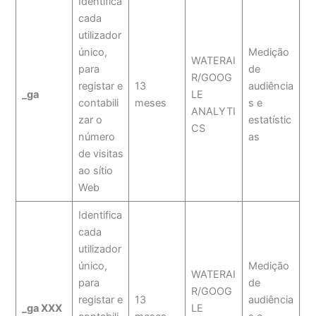
Identifica
cada
utilizador
único,
Medição
WATERAI
para
de
R/GOOG
registar e
13
audiência
_ga
LE
contabili
meses
s e
ANALYTI
zar o
estatístic
CS
número
as
de visitas
ao sítio
Web
Identifica
cada
utilizador
único,
Medição
WATERAI
para
de
R/GOOG
registar e
13
audiência
_ga XXX
LE