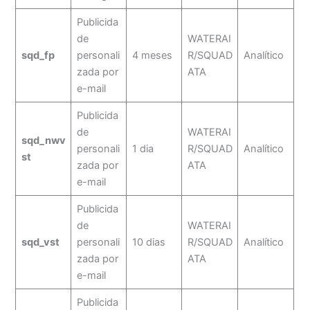
Publicida
de
WATERAI
sqd_fp
personali
4 meses
R/SQUAD
Analítico
zada por
ATA
e-mail
Publicida
de
WATERAI
sqd_nwv
personali
1 dia
R/SQUAD
Analítico
st
zada por
ATA
e-mail
Publicida
de
WATERAI
sqd_vst
personali
10 dias
R/SQUAD
Analítico
zada por
ATA
e-mail
Publicida