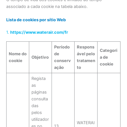
associado a cada cookie na tabela abaixo.
Lista de cookies por sítio Web
1.
https://www.waterair.com/fr
Período
Respons
Categori
Nome do
de
ável pelo
Objetivo
a de
cookie
conserv
tratamen
cookie
ação
to
Regista
as
páginas
consulta
das
pelos
utilizador
WATERAI
es no
13