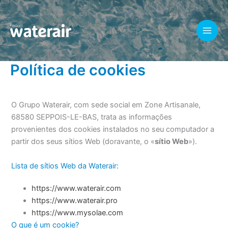
Skip
to
content
Política de cookies
O Grupo Waterair, com sede social em Zone Artisanale,
68580 SEPPOIS-LE-BAS, trata as informações
provenientes dos cookies instalados no seu computador a
partir dos seus sítios Web (doravante, o «
sítio Web
»).
Lista de sítios Web da Waterair:
https://www.waterair.com
https://www.waterair.pro
https://www.mysolae.com
O que é um cookie?