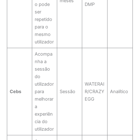
meses
o pode
DMP
ser
repetido
para o
mesmo
utilizador
Acompa
nha a
sessão
do
utilizador
WATERAI
Cebs
para
Sessão
R/CRAZY
Analítico
melhorar
EGG
a
experiên
cia do
utilizador