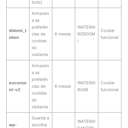
bots)
Armazen
a as
preferên
WATERAI
didomi_t
Cookie
cias de
6 meses
R/DIDOM
oken
funcional
cookies
I
do
visitante
Armazen
a as
preferên
euconse
WATERAI
Cookie
cias de
6 meses
nt-v2
R/IAB
funcional
cookies
do
visitante
Guarda a
WATERAI
wp-
escolha