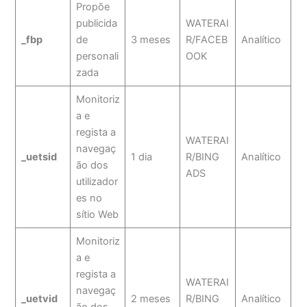
Propõe
publicida
WATERAI
_fbp
de
3 meses
R/FACEB
Analítico
personali
OOK
zada
Monitoriz
a e
regista a
WATERAI
navegaç
_uetsid
1 dia
R/BING
Analítico
ão dos
ADS
utilizador
es no
sítio Web
Monitoriz
a e
regista a
WATERAI
navegaç
_uetvid
2 meses
R/BING
Analítico