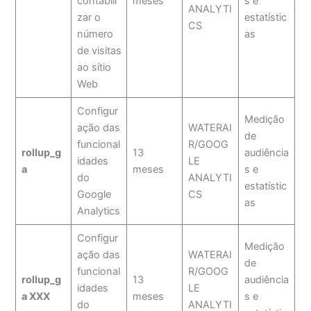
contabili
meses
s e
ANALYTI
zar o
estatístic
CS
número
as
de visitas
ao sítio
Web
Configur
Medição
ação das
WATERAI
de
funcional
R/GOOG
rollup_g
13
audiência
idades
LE
a
meses
s e
do
ANALYTI
estatístic
Google
CS
as
Analytics
Configur
Medição
ação das
WATERAI
de
funcional
R/GOOG
rollup_g
13
audiência
idades
LE
a XXX
meses
s e
do
ANALYTI