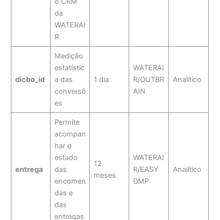
o CRM
da
WATERAI
R
Medição
estatístic
WATERAI
dicbo_id
a das
1 dia
R/OUTBR
Analítico
conversõ
AIN
es
Permite
acompan
har o
estado
WATERAI
12
entrega
das
R/EASY
Analítico
meses
encomen
DMP
das e
das
entregas