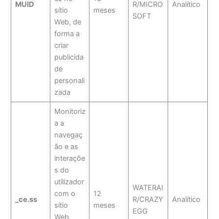
MUID
R/MICRO
Analítico
sítio
meses
SOFT
Web, de
forma a
criar
publicida
de
personali
zada
Monitoriz
a a
navegaç
ão e as
interaçõe
s do
utilizador
WATERAI
com o
12
_ce.s
s
R/CRAZY
Analítico
sítio
meses
EGG
Web,