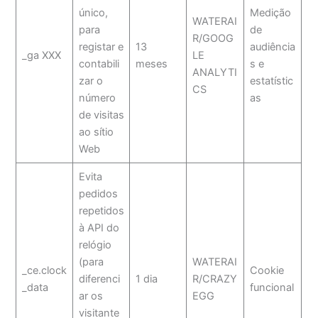
único,
Medição
WATERAI
para
de
R/GOOG
registar e
13
audiência
_ga XXX
LE
contabili
meses
s e
ANALYTI
zar o
estatístic
CS
número
as
de visitas
ao sítio
Web
Evita
pedidos
repetidos
à API do
relógio
(para
WATERAI
_ce.clock
Cookie
diferenci
1 dia
R/CRAZY
_data
funcional
ar os
EGG
visitante